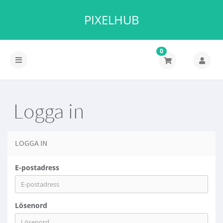
PIXELHUB
0
Växla
navigering
Logga in
LOGGA IN
E-postadress
Lösenord