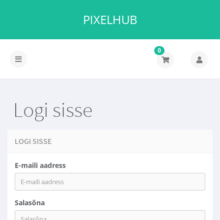
PIXELHUB
0
Lülitage
navigeerimine
Logi sisse
LOGI SISSE
E-maili aadress
Salasõna