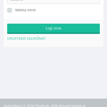
Mäleta mind
UNUSTASID SALASÕNA?
Autoriõigus © 2026 Pixelhub. Kõik õigused kaitstud.