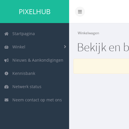
PIXELHUB
Navigatie
in-/uitschakelen
Winkelwagen
Startpagina
Bekijk en b
Winkel
Nieuws & Aankondigingen
Kennisbank
Netwerk status
Neem contact op met ons